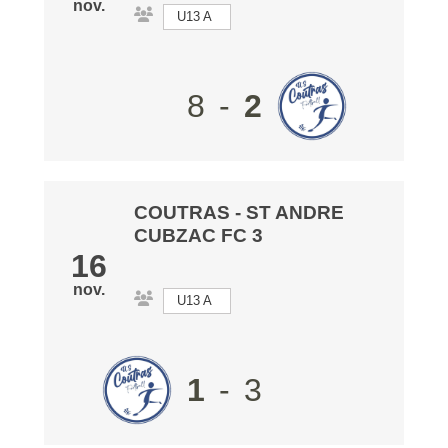
nov.
U13 A
8
-
2
COUTRAS
-
ST ANDRE
CUBZAC FC 3
16
nov.
U13 A
1
-
3