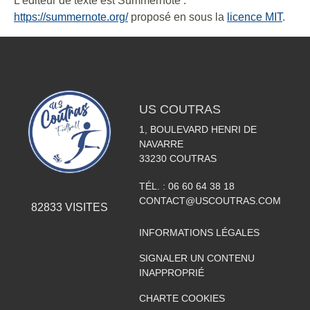
L'éditeur de texte est Summernote :
https://summernote.org/
proposé en sous la
licence MIT
.
US COUTRAS
1, BOULEVARD HENRI DE
NAVARRE
33230
COUTRAS
TÉL. :
06 60 64 38 18
CONTACT@USCOUTRAS.COM
82833
VISITES
INFORMATIONS LÉGALES
SIGNALER UN CONTENU
INAPPROPRIÉ
CHARTE COOKIES