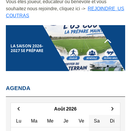
Vous êtes joueur, éducateur ou bénévole et vous
LICENCES POUR LA
SAISON 2026-2027
souhaitez nous rejoindre, cliquez ici ->
REJOINDRE US
COUTRAS
LA SAISON 2026-
2027 SE PRÉPARE
AGENDA
LES TARIFS
LICENCES POUR LA
SAISON 2026-2027
Août 2026
Lu
Ma
Me
Je
Ve
Sa
Di