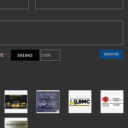
DE
*
:
ENVOYER