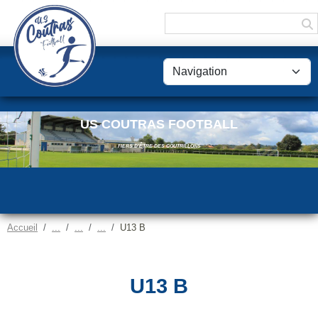
Panneau de gestion des cookies
US COUTRAS FOOTBALL
FIERS D'ÊTRE DES COUTRILLONS
Accueil
U13 B
U13 B