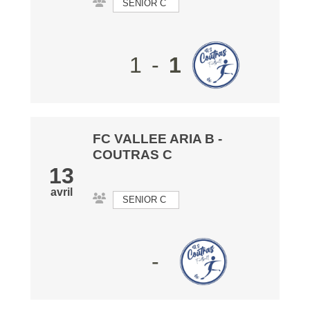
SENIOR C
1
-
1
FC VALLEE ARIA B
-
COUTRAS C
13
avril
SENIOR C
-