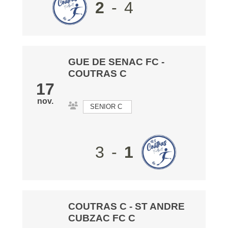
2
-
4
GUE DE SENAC FC
-
COUTRAS C
17
nov.
SENIOR C
3
-
1
COUTRAS C
-
ST ANDRE
CUBZAC FC C