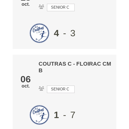
oct.
SENIOR C
4
-
3
COUTRAS C
-
FLOIRAC CM
B
06
oct.
SENIOR C
1
-
7