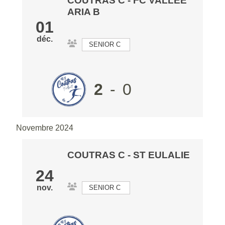
COUTRAS C
-
FC VALLEE
ARIA B
01
déc.
SENIOR C
2
-
0
Novembre 2024
COUTRAS C
-
ST EULALIE
24
nov.
SENIOR C