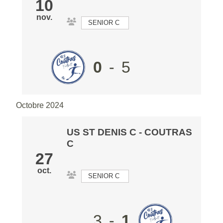
10
nov.
SENIOR C
0
-
5
Octobre 2024
US ST DENIS C
- COUTRAS
C
27
oct.
SENIOR C
3
-
1