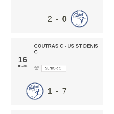
2
-
0
COUTRAS C
-
US ST DENIS
C
16
mars
SENIOR C
1
-
7