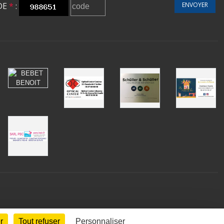
DE
*
:
ENVOYER
r
Tout refuser
Personnaliser